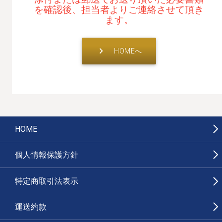
を確認後、担当者よりご連絡させて頂き
ます。
keyboard_arrow_right
HOMEへ
HOME
個人情報保護方針
特定商取引法表示
運送約款